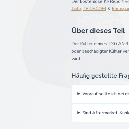
Der kostenlose KI-Report vo
Teile
,
TEILE.COM
&
Eurospa
Über dieses Teil
Der Kühler deines 430 AM390
oder beschädigter Kühler ve
wird.
Häufig gestellte Fr
Worauf sollte ich bei 
Sind Aftermarket-Kühl