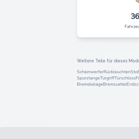
3
Fahrze
Weitere Teile für dieses Mod
Scheinwerfer
Rückleuchten
Sto
Spurstange
Türgriff
Türschloss
F
Bremsbeläge
Bremssattel
Endsc