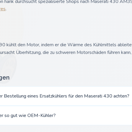
n hank durchsucht spezialisierte Shops nach Maserati 430 AM39
res
.
 kühlt den Motor, indem er die Wärme des Kühlmittels ableitet. 
rursacht Überhitzung, die zu schweren Motorschäden führen kann,
agen
der Bestellung eines Ersatzkühlers für den Maserati 430 achten?
er so gut wie OEM-Kühler?