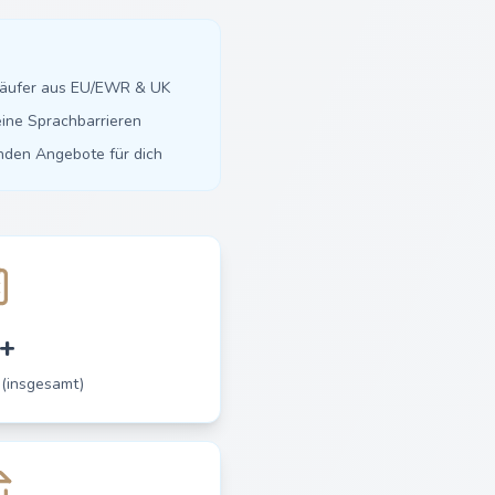
käufer aus EU/EWR & UK
ine Sprachbarrieren
inden Angebote für dich
+
 (insgesamt)