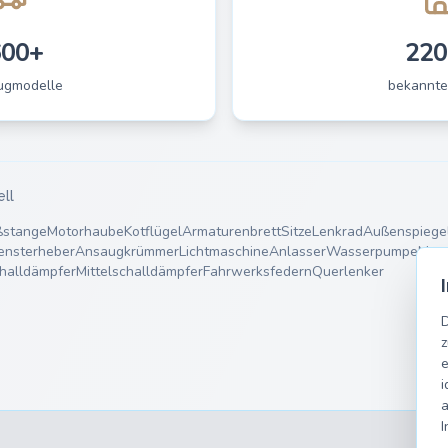
600+
220
ugmodelle
bekannte
ell
ßstange
Motorhaube
Kotflügel
Armaturenbrett
Sitze
Lenkrad
Außenspiege
ensterheber
Ansaugkrümmer
Lichtmaschine
Anlasser
Wasserpumpe
Moto
halldämpfer
Mittelschalldämpfer
Fahrwerksfedern
Querlenker
D
z
e
i
a
I