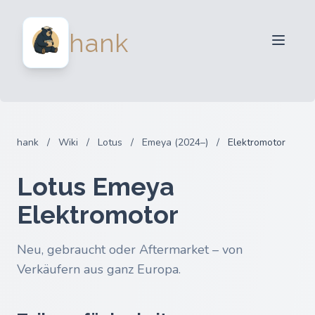
Für Verkäufer
hank
Für Käufer
Partner
Blog
FAQ
hank
/
Wiki
/
Lotus
/
Emeya (2024–)
/
Elektromotor
Anmelden
Lotus Emeya
Elektromotor
Neu, gebraucht oder Aftermarket – von
Verkäufern aus ganz Europa.