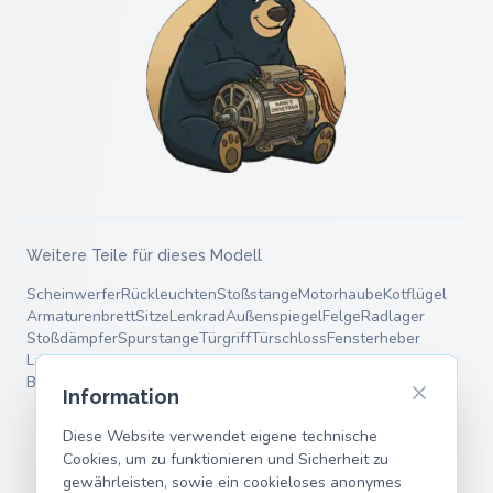
Weitere Teile für dieses Modell
Scheinwerfer
Rückleuchten
Stoßstange
Motorhaube
Kotflügel
Armaturenbrett
Sitze
Lenkrad
Außenspiegel
Felge
Radlager
Stoßdämpfer
Spurstange
Türgriff
Türschloss
Fensterheber
Ladeanschluss
HV-Batterie
Motorlager
Bremsscheiben
Bremsbeläge
Bremssattel
Fahrwerksfedern
Querlenker
Information
Diese Website verwendet eigene technische
Cookies, um zu funktionieren und Sicherheit zu
gewährleisten, sowie ein cookieloses anonymes