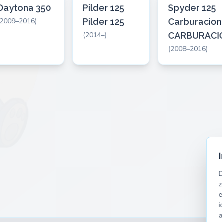
Daytona 350
Pilder 125
Spyder 125
(2009–2016)
Pilder 125
Carburacion
(2014–)
CARBURACI
(2008–2016)
D
z
e
i
a