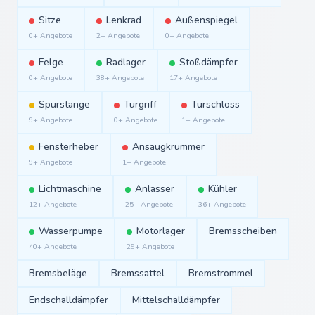
Sitze
Lenkrad
Außenspiegel
0+ Angebote
2+ Angebote
0+ Angebote
Felge
Radlager
Stoßdämpfer
0+ Angebote
38+ Angebote
17+ Angebote
Spurstange
Türgriff
Türschloss
9+ Angebote
0+ Angebote
1+ Angebote
Fensterheber
Ansaugkrümmer
9+ Angebote
1+ Angebote
Lichtmaschine
Anlasser
Kühler
12+ Angebote
25+ Angebote
36+ Angebote
Wasserpumpe
Motorlager
Bremsscheiben
40+ Angebote
29+ Angebote
Bremsbeläge
Bremssattel
Bremstrommel
Endschalldämpfer
Mittelschalldämpfer