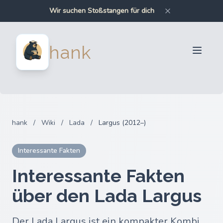
Wir suchen Kupplungen für dich
Wir suchen Stoßstangen für dich
Wir suchen Autoteile für dich
Wir suchen Motorradteile für dich
Für Verkäufer
hank
Für Käufer
Partner
Blog
FAQ
hank
/
Wiki
/
Lada
/
Largus (2012–)
Anmelden
Interessante Fakten
Interessante Fakten
über den Lada Largus
Der Lada Largus ist ein kompakter Kombi,