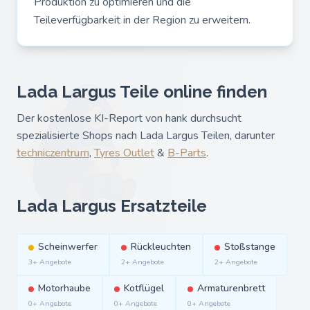
Produktion zu optimieren und die
Teileverfügbarkeit in der Region zu erweitern.
Lada Largus Teile online finden
Der kostenlose KI-Report von hank durchsucht
spezialisierte Shops nach Lada Largus Teilen, darunter
techniczentrum
,
Tyres Outlet
&
B-Parts
.
Lada Largus Ersatzteile
Scheinwerfer
Rückleuchten
Stoßstange
3+ Angebote
2+ Angebote
2+ Angebote
Motorhaube
Kotflügel
Armaturenbrett
0+ Angebote
0+ Angebote
0+ Angebote