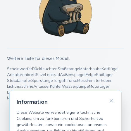
Weitere Teile für dieses Modell
Scheinwerfer
Rückleuchten
Stoßstange
Motorhaube
Kotflügel
Armaturenbrett
Sitze
Lenkrad
Außenspiegel
Felge
Radlager
Stoßdämpfer
Spurstange
Türgriff
Türschloss
Fensterheber
Lichtmaschine
Anlasser
Kühler
Wasserpumpe
Motorlager
Bremsscheiben
Bremsbeläge
Bremssattel
Endschalldämpfer
Mittelschalldämpfer
Fahrwerksfedern
Querlenker
Information
Diese Website verwendet eigene technische
Cookies, um zu funktionieren und Sicherheit zu
gewährleisten, sowie ein cookieloses anonymes
Analysesystem, um Fehler zu identifizieren und