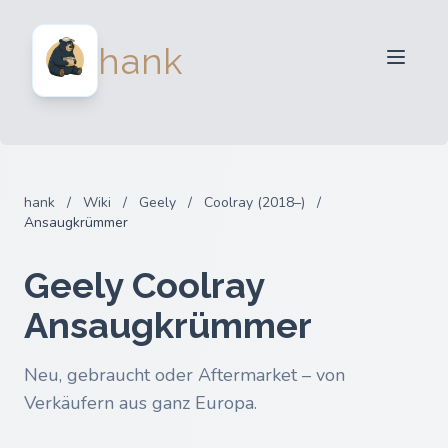
Für Verkäufer
hank
Für Käufer
Partner
Blog
FAQ
hank
/
Wiki
/
Geely
/
Coolray (2018–)
/
Anmelden
Ansaugkrümmer
Geely Coolray
Ansaugkrümmer
Neu, gebraucht oder Aftermarket – von
Verkäufern aus ganz Europa.