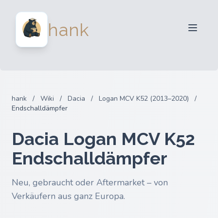
Für Verkäufer
hank
Für Käufer
Partner
Blog
FAQ
hank
/
Wiki
/
Dacia
/
Logan MCV K52 (2013–2020)
/
Anmelden
Endschalldämpfer
Dacia Logan MCV K52
Endschalldämpfer
Neu, gebraucht oder Aftermarket – von
Verkäufern aus ganz Europa.