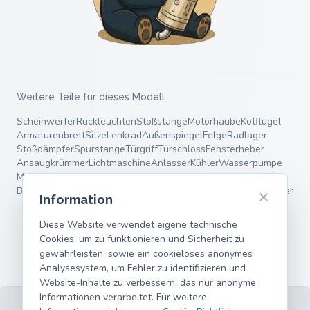
Weitere Teile für dieses Modell
Scheinwerfer
Rückleuchten
Stoßstange
Motorhaube
Kotflügel
Armaturenbrett
Sitze
Lenkrad
Außenspiegel
Felge
Radlager
Stoßdämpfer
Spurstange
Türgriff
Türschloss
Fensterheber
Ansaugkrümmer
Lichtmaschine
Anlasser
Kühler
Wasserpumpe
Motorlager
Bremsscheiben
Bremsbeläge
Bremssattel
Bremstrommel
Mittelschalldämpfer
Fahrwerksfedern
Querlenker
Information
Diese Website verwendet eigene technische
Cookies, um zu funktionieren und Sicherheit zu
gewährleisten, sowie ein cookieloses anonymes
Analysesystem, um Fehler zu identifizieren und
Website-Inhalte zu verbessern, das nur anonyme
Informationen verarbeitet. Für weitere