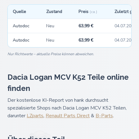
Quelle
Zustand
Preis
Zuletzt ges
(ca.)
Autodoc
Neu
63,99 €
04.07.2026
Autodoc
Neu
63,99 €
04.07.2026
Nur Richtwerte – aktuelle Preise können abweichen.
Dacia Logan MCV K52 Teile online
finden
Der kostenlose KI-Report von hank durchsucht
spezialisierte Shops nach Dacia Logan MCV K52 Teilen,
darunter
LZparts
,
Renault Parts Direct
&
B-Parts
.