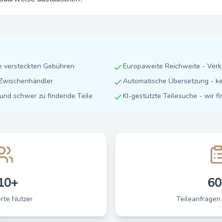
ne versteckten Gebühren
Europaweite Reichweite - Ver
e Zwischenhändler
Automatische Übersetzung - ke
e und schwer zu findende Teile
KI-gestützte Teilesuche - wir f
10+
60
erte Nutzer
Teileanfragen