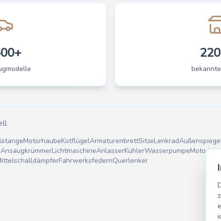
600+
220
ugmodelle
bekannte
ell
ßstange
Motorhaube
Kotflügel
Armaturenbrett
Sitze
Lenkrad
Außenspiege
r
Ansaugkrümmer
Lichtmaschine
Anlasser
Kühler
Wasserpumpe
Motorlage
ittelschalldämpfer
Fahrwerksfedern
Querlenker
D
z
e
i