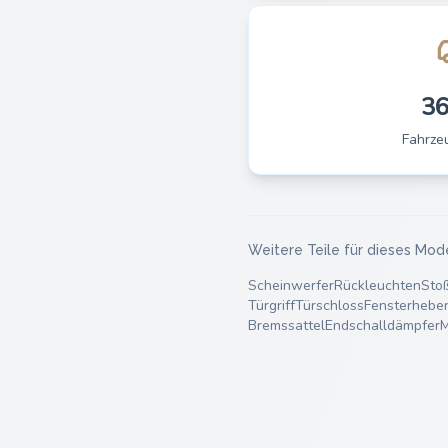
3
Fahrze
Weitere Teile für dieses Mod
Scheinwerfer
Rückleuchten
Sto
Türgriff
Türschloss
Fensterhebe
Bremssattel
Endschalldämpfer
M