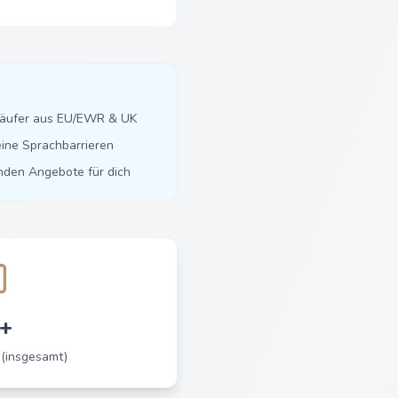
käufer aus EU/EWR & UK
ine Sprachbarrieren
inden Angebote für dich
+
 (insgesamt)