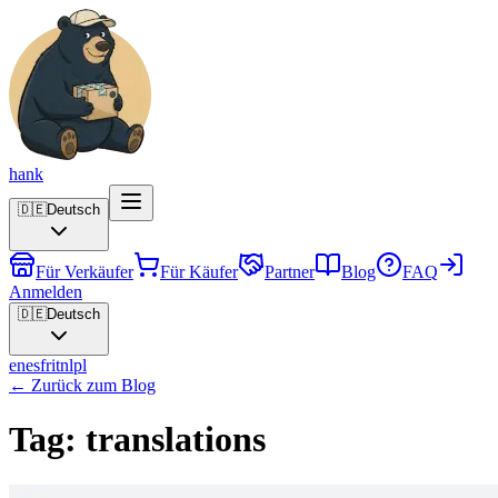
hank
🇩🇪
Deutsch
Für Verkäufer
Für Käufer
Partner
Blog
FAQ
Anmelden
🇩🇪
Deutsch
en
es
fr
it
nl
pl
←
Zurück zum Blog
Tag: translations