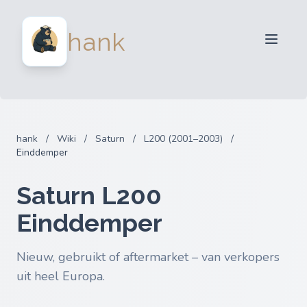
Verkopers
hank
Kopers
Partners
Blog
FAQ
hank
/
Wiki
/
Saturn
/
L200 (2001–2003)
/
Inloggen
Einddemper
Saturn L200
Einddemper
Nieuw, gebruikt of aftermarket – van verkopers
uit heel Europa.