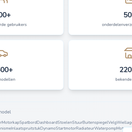
00+
50
rde gebruikers
onderdelenverzo
600+
220
modellen
bekende
model
r
Motorkap
Spatbord
Dashboard
Stoelen
Stuur
Buitenspiegel
Velg
Wiellag
nisme
Inlaatspruitstuk
Dynamo
Startmotor
Radiateur
Waterpomp
Motorst