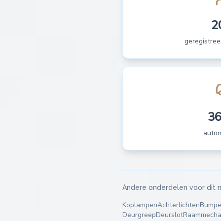
2
geregistree
3
auto
Andere onderdelen voor dit 
Koplampen
Achterlichten
Bumpe
Deurgreep
Deurslot
Raammecha