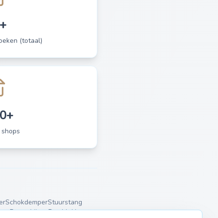
+
eken (totaal)
0+
 shops
er
Schokdemper
Stuurstang
eun
Remschijven
Remblokken