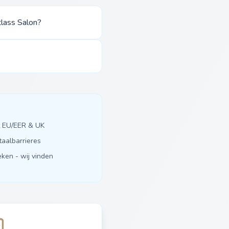
tlass Salon?
it EU/EER & UK
taalbarrieres
ken - wij vinden