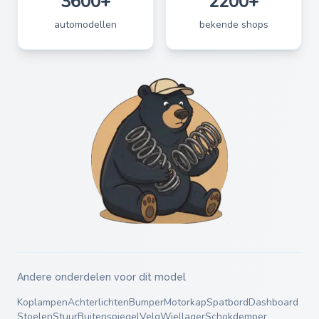
3600+
2200+
automodellen
bekende shops
Andere onderdelen voor dit model
Koplampen
Achterlichten
Bumper
Motorkap
Spatbord
Dashboard
Stoelen
Stuur
Buitenspiegel
Velg
Wiellager
Schokdemper