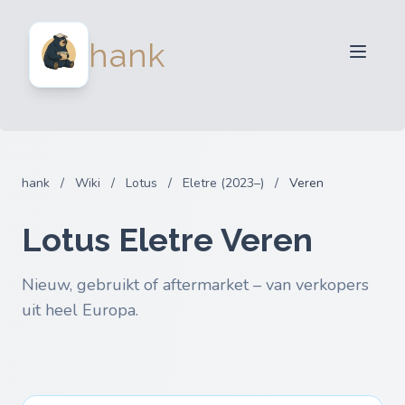
Verkopers
hank
Kopers
Partners
Blog
FAQ
hank
/
Wiki
/
Lotus
/
Eletre (2023–)
/
Veren
Inloggen
Lotus Eletre Veren
Nieuw, gebruikt of aftermarket – van verkopers
uit heel Europa.