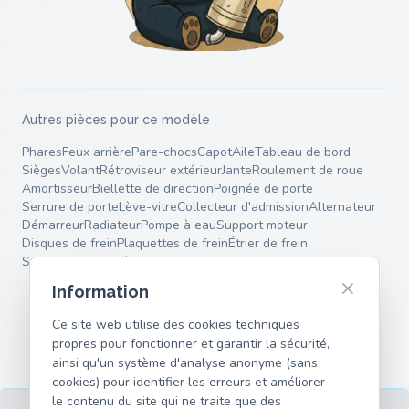
Autres pièces pour ce modèle
Phares
Feux arrière
Pare-chocs
Capot
Aile
Tableau de bord
Sièges
Volant
Rétroviseur extérieur
Jante
Roulement de roue
Amortisseur
Biellette de direction
Poignée de porte
Serrure de porte
Lève-vitre
Collecteur d'admission
Alternateur
Démarreur
Radiateur
Pompe à eau
Support moteur
Disques de frein
Plaquettes de frein
Étrier de frein
Silencieux intermédiaire
Ressorts
Bras de suspension
Information
Ce site web utilise des cookies techniques
propres pour fonctionner et garantir la sécurité,
ainsi qu'un système d'analyse anonyme (sans
cookies) pour identifier les erreurs et améliorer
le contenu du site qui ne traite que des