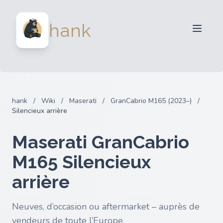
Vendeurs
hank
Acheteurs
Partenaires
Blog
FAQ
hank
/
Wiki
/
Maserati
/
GranCabrio M165 (2023–)
/
Connexion
Silencieux arrière
Maserati GranCabrio
M165 Silencieux
arrière
Neuves, d’occasion ou aftermarket – auprès de
vendeurs de toute l’Europe.